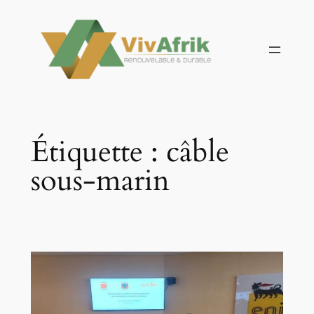
Aller
au
contenu
Étiquette :
câble
sous-marin