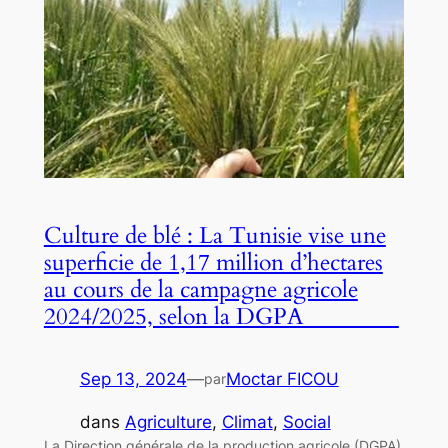
Culture de blé : La Tunisie vise une
superficie de 1,17 million d’hectares
au cours de la campagne agricole
2024/2025, selon la DGPA
Sep 13, 2024
—
Moctar FICOU
par
dans
Agriculture
, 
Climat
, 
Social
La Direction générale de la production agricole (DGPA)