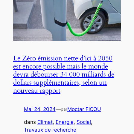
Le Zéro émission nette d’ici à 2050
est encore possible mais le monde
devra débourser 34 000 milliards de
dollars supplémentaires, selon un
nouveau rapport
Mai 24, 2024
—
Moctar FICOU
par
dans
Climat
, 
Energie
, 
Social
, 
Travaux de recherche