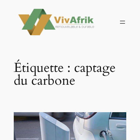
Aller
au
contenu
Étiquette :
captage
du carbone