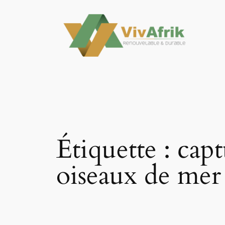
Aller
au
contenu
Étiquette :
capt
oiseaux de mer