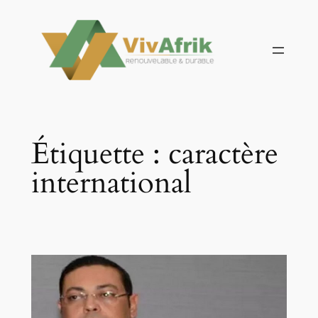
Aller
au
contenu
Étiquette :
caractère
international