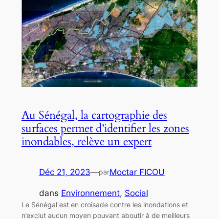
Au Sénégal, la cartographie des
surfaces permet d’identifier les zones
inondables, relève un expert
Déc 21, 2023
—
Moctar FICOU
par
dans
Environnement
, 
Social
Le Sénégal est en croisade contre les inondations et
n’exclut aucun moyen pouvant aboutir à de meilleurs