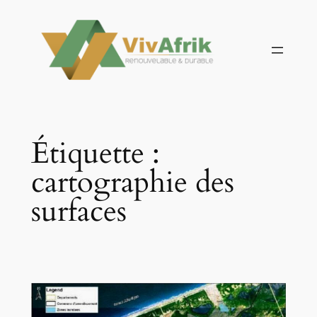
Aller
au
contenu
Étiquette :
cartographie des
surfaces