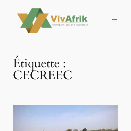
Aller
au
contenu
Étiquette :
CECREEC