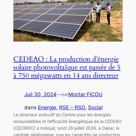
CEDEAO : La production d’énergie
solaire photovoltaïque est passée de 5
à 750 mégawatts en 14 ans directeur
Juil 30, 2024
—
Moctar FICOU
par
dans
Energie
, 
RSE – RSO
, 
Social
Le directeur exécutif du Centre pour les énergies
renouvelables et l’efficacité énergétique de la CEDEAO
(CECREEC) a indiqué, lundi 29 juillet 2024, à Dakar, la
capitale sénégalaise, que les capacités de production