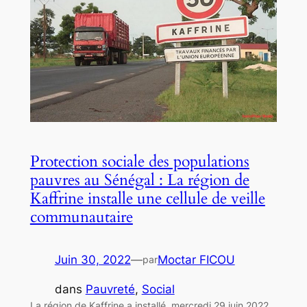
Protection sociale des populations
pauvres au Sénégal : La région de
Kaffrine installe une cellule de veille
communautaire
Juin 30, 2022
—
Moctar FICOU
par
dans
Pauvreté
, 
Social
La région de Kaffrine a installé, mercredi 29 juin 2022