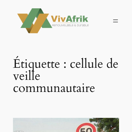
Aller
au
contenu
Étiquette :
cellule de
veille
communautaire