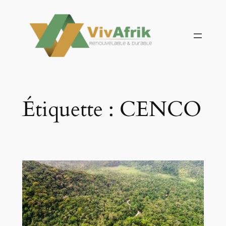
Aller
au
contenu
Étiquette :
CENCO