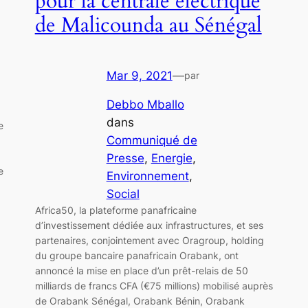
pour la centrale électrique
de Malicounda au Sénégal
Mar 9, 2021
—
par
Debbo Mballo
dans
e
Communiqué de
Presse
, 
Energie
, 
e
Environnement
, 
Social
Africa50, la plateforme panafricaine
d’investissement dédiée aux infrastructures, et ses
partenaires, conjointement avec Oragroup, holding
du groupe bancaire panafricain Orabank, ont
annoncé la mise en place d’un prêt-relais de 50
milliards de francs CFA (€75 millions) mobilisé auprès
de Orabank Sénégal, Orabank Bénin, Orabank