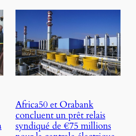
Africa50 et Orabank
concluent un prêt relais
a
syndiqué de €75 millions