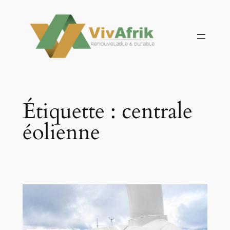
Aller
au
contenu
Étiquette :
centrale
éolienne