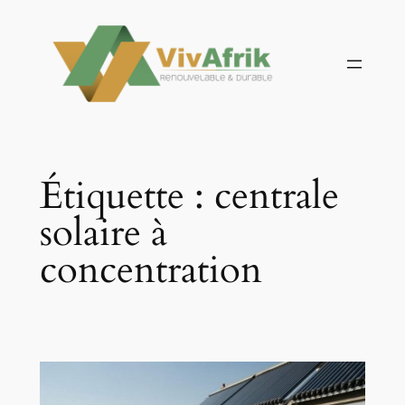
Aller
au
contenu
Étiquette :
centrale
solaire à
concentration