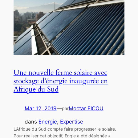
Une nouvelle ferme solaire avec
stockage d’énergie inaugurée en
Afrique du Sud
Mar 12, 2019
—
Moctar FICOU
par
dans
Energie
, 
Expertise
L’Afrique du Sud compte faire progresser le solaire.
Pour réaliser cet objectif, Engie a été désignée «