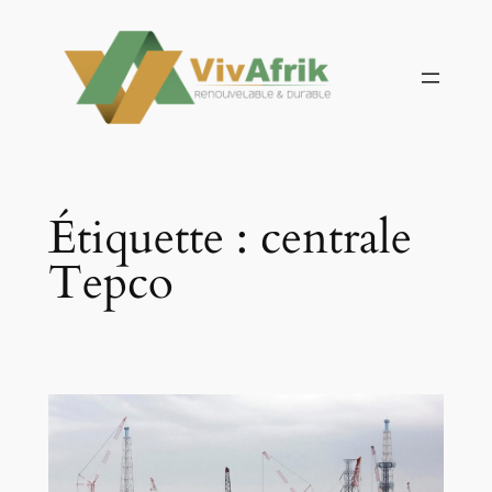
Aller
au
contenu
Étiquette :
centrale
Tepco