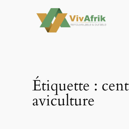
Aller
au
contenu
Étiquette :
cent
aviculture