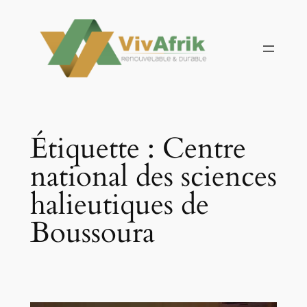
Aller
au
contenu
Étiquette :
Centre
national des sciences
halieutiques de
Boussoura