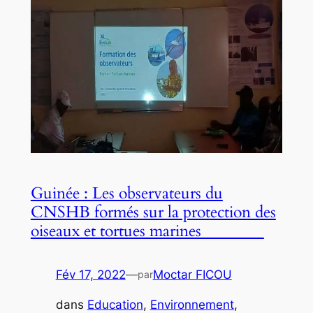
Guinée : Les observateurs du
CNSHB formés sur la protection des
oiseaux et tortues marines
Fév 17, 2022
—
Moctar FICOU
par
dans
Education
, 
Environnement
, 