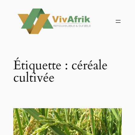
Aller
au
contenu
Étiquette :
céréale
cultivée