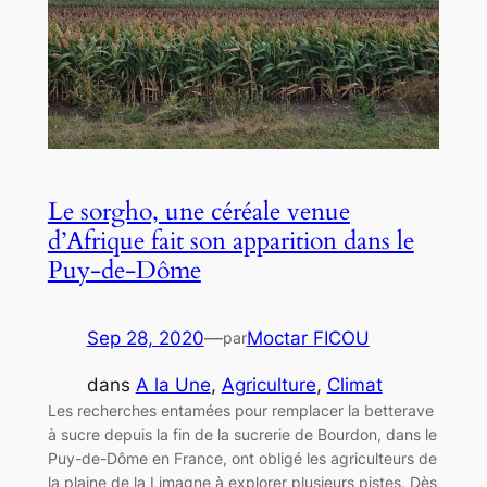
Le sorgho, une céréale venue
d’Afrique fait son apparition dans le
Puy-de-Dôme
Sep 28, 2020
—
Moctar FICOU
par
dans
A la Une
, 
Agriculture
, 
Climat
Les recherches entamées pour remplacer la betterave
à sucre depuis la fin de la sucrerie de Bourdon, dans le
Puy-de-Dôme en France, ont obligé les agriculteurs de
la plaine de la Limagne à explorer plusieurs pistes. Dès