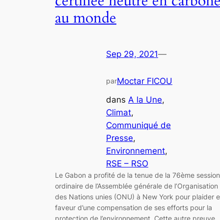
certifiée neutre en carbon
au monde
Sep 29, 2021
—
Moctar FICOU
par
dans
A la Une
, 
Climat
, 
Communiqué de
Presse
, 
Environnement
, 
RSE – RSO
Le Gabon a profité de la tenue de la 76ème session
ordinaire de l’Assemblée générale de l’Organisation
des Nations unies (ONU) à New York pour plaider 
faveur d’une compensation de ses efforts pour la
protection de l’environnement. Cette autre preuve