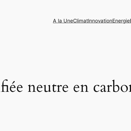
A la Une
Climat
Innovation
Energie
ifiée neutre en carb