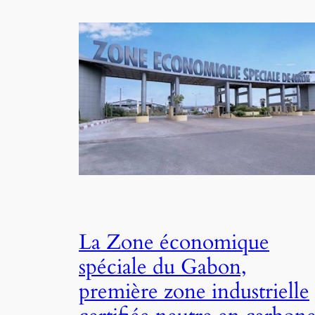
La Zone économique
spéciale du Gabon,
première zone industrielle