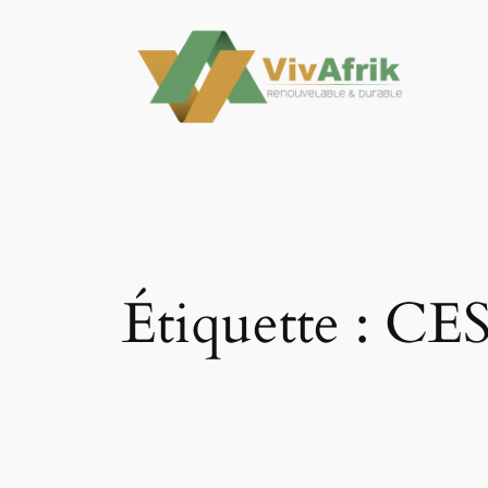
Aller
au
contenu
Étiquette :
CES