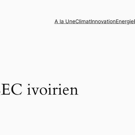
A la Une
Climat
Innovation
Energie
EC ivoirien