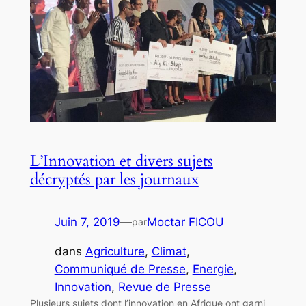
L’Innovation et divers sujets
décryptés par les journaux
Juin 7, 2019
—
Moctar FICOU
par
dans
Agriculture
, 
Climat
, 
Communiqué de Presse
, 
Energie
, 
Innovation
, 
Revue de Presse
Plusieurs sujets dont l’innovation en Afrique ont garni