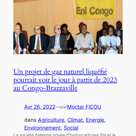
Un projet de gaz naturel liquéfié
pourrait voir le jour à partir de 2023
au Congo-Brazzaville
Avr 26, 2022
—
Moctar FICOU
par
dans
Agriculture
, 
Climat
, 
Energie
, 
Environnement
, 
Social
La société italienne privée d’hydrocarbures Eni et le