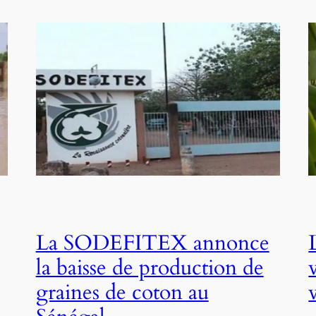
La SODEFITEX annonce
la baisse de production de
graines de coton au