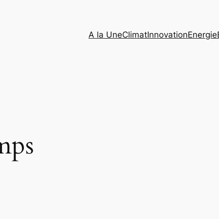
A la Une
Climat
Innovation
Energie
mps