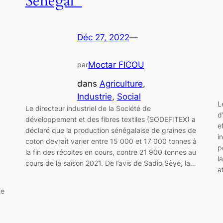
Sénégal
Déc 27, 2022
—
Moctar FICOU
par
dans
Agriculture
, 
Industrie
, 
Social
L
Le directeur industriel de la Société de
d
développement et des fibres textiles (SODEFITEX) a
e
déclaré que la production sénégalaise de graines de
i
coton devrait varier entre 15 000 et 17 000 tonnes à
p
la fin des récoltes en cours, contre 21 900 tonnes au
l
cours de la saison 2021. De l’avis de Sadio Sèye, la…
a
te