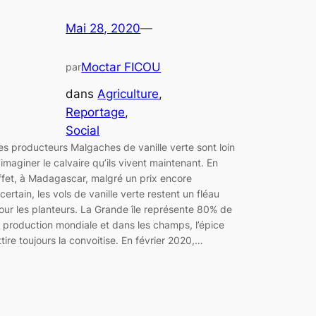
Mai 28, 2020
—
Moctar FICOU
par
dans
Agriculture
, 
Reportage
, 
Social
es producteurs Malgaches de vanille verte sont loin
’imaginer le calvaire qu’ils vivent maintenant. En
ffet, à Madagascar, malgré un prix encore
ncertain, les vols de vanille verte restent un fléau
our les planteurs. La Grande île représente 80% de
a production mondiale et dans les champs, l’épice
ttire toujours la convoitise. En février 2020,…