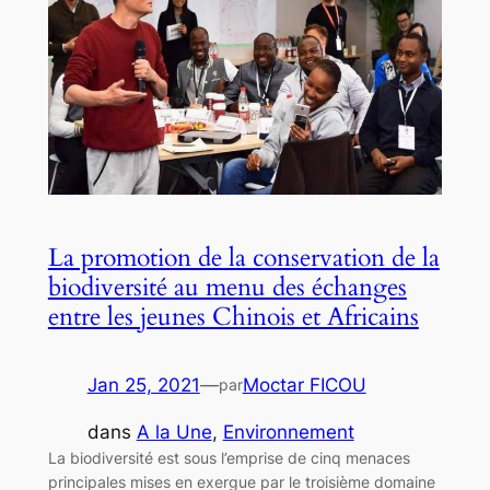
La promotion de la conservation de la
biodiversité au menu des échanges
entre les jeunes Chinois et Africains
Jan 25, 2021
—
Moctar FICOU
par
dans
A la Une
, 
Environnement
La biodiversité est sous l’emprise de cinq menaces
principales mises en exergue par le troisième domaine