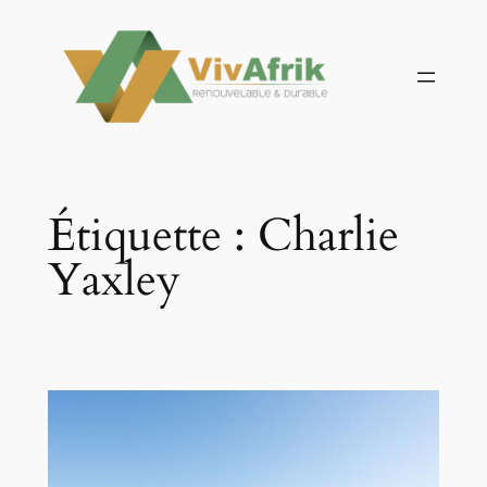
Aller
au
contenu
Étiquette :
Charlie
Yaxley