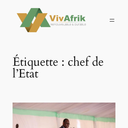
Aller
au
contenu
Étiquette :
chef de
l’Etat