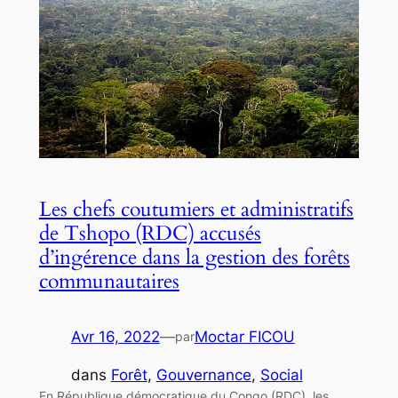
Les chefs coutumiers et administratifs
de Tshopo (RDC) accusés
d’ingérence dans la gestion des forêts
communautaires
Avr 16, 2022
—
Moctar FICOU
par
dans
Forêt
, 
Gouvernance
, 
Social
En République démocratique du Congo (RDC), les