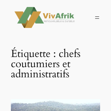
Aller
au
contenu
Étiquette :
chefs
coutumiers et
administratifs