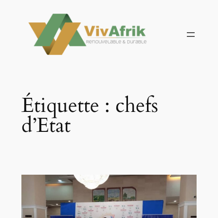
Aller
au
contenu
Étiquette :
chefs
d’Etat