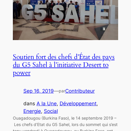
Soutien fort des chefs d’État des pays
du G5 Sahel à l’initiative Desert to
power
Sep 16, 2019
—
Contributeur
par
dans
A la Une
, 
Développement
, 
Energie
, 
Social
Ouagadougou (Burkina Faso), le 14 septembre 2019 –
Les chefs d’Etat du G5 Sahel, lors du sommet qui s’est
tenu vendredi à Ouagadougou, au Burkina Faso, ont