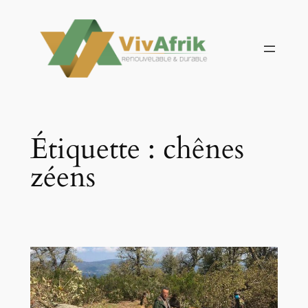
Aller
au
contenu
Étiquette :
chênes
zéens