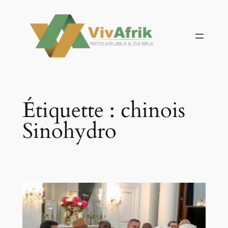
Aller
au
contenu
Étiquette :
chinois
Sinohydro