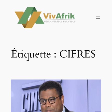
Aller
au
contenu
Étiquette :
CIFRES