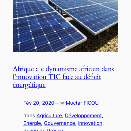
Afrique : le dynamisme africain dans
l’innovation TIC face au déficit
énergétique
Fév 20, 2020
—
Moctar FICOU
par
dans
Agriculture
, 
Développement
, 
Energie
, 
Gouvernance
, 
Innovation
, 
Revue de Presse