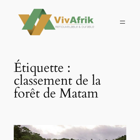
Aller
au
contenu
Étiquette :
classement de la
forêt de Matam