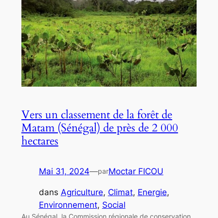
Vers un classement de la forêt de
Matam (Sénégal) de près de 2 000
hectares
Mai 31, 2024
—
Moctar FICOU
par
dans
Agriculture
, 
Climat
, 
Energie
, 
Environnement
, 
Social
Au Sénégal, la Commission régionale de conservation