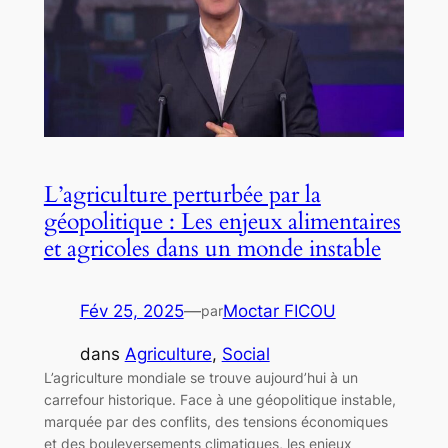
L’agriculture perturbée par la
géopolitique : Les enjeux alimentaires
et agricoles dans un monde instable
Fév 25, 2025
—
Moctar FICOU
par
dans
Agriculture
, 
Social
L’agriculture mondiale se trouve aujourd’hui à un
carrefour historique. Face à une géopolitique instable,
marquée par des conflits, des tensions économiques
et des bouleversements climatiques, les enjeux