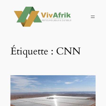
Aller
au
contenu
Étiquette :
CNN