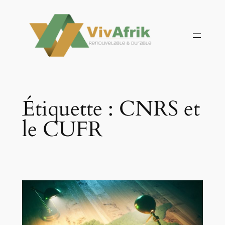
Aller
au
contenu
Étiquette :
CNRS et
le CUFR