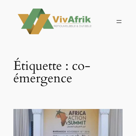
Aller
au
contenu
Étiquette :
co-
émergence