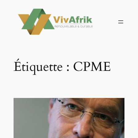
Aller
au
contenu
Étiquette :
CPME