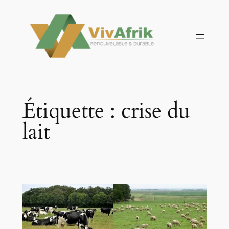
Aller
au
contenu
Étiquette :
crise du
lait