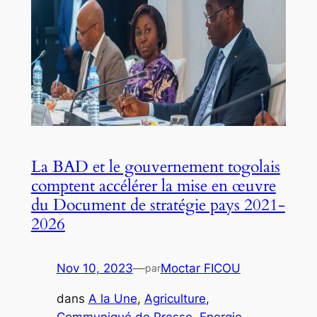
La BAD et le gouvernement togolais
comptent accélérer la mise en œuvre
du Document de stratégie pays 2021-
2026
Nov 10, 2023
—
Moctar FICOU
par
dans
A la Une
, 
Agriculture
, 
Communiqué de Presse
, 
Energie
, 