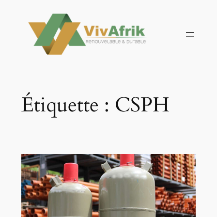
Aller
au
contenu
Étiquette :
CSPH