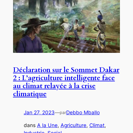
Déclaration sur le Sommet Dakar
2 : L’agriculture intelligente face
au climat relayée à la crise
climatique
Jan 27, 2023
—
Debbo Mballo
par
dans
A la Une
, 
Agriculture
, 
Climat
, 
Industrie
, 
Social