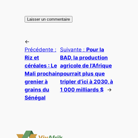
←
Précédente :
Suivante :
Pour la
Riz et
BAD, la production
céréales : Le
agricole de l’Afrique
Mali prochain
pourrait plus que
grenier à
tripler d’ici à 2030, à
grains du
1 000 milliards $
→
Sénégal