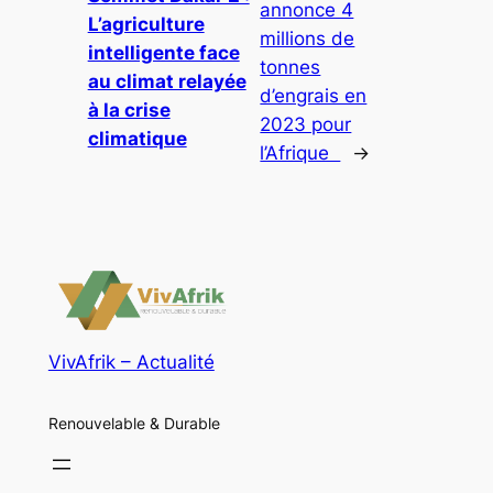
annonce 4
L’agriculture
millions de
intelligente face
tonnes
au climat relayée
d’engrais en
à la crise
2023 pour
climatique
l’Afrique
→
VivAfrik – Actualité
Renouvelable & Durable