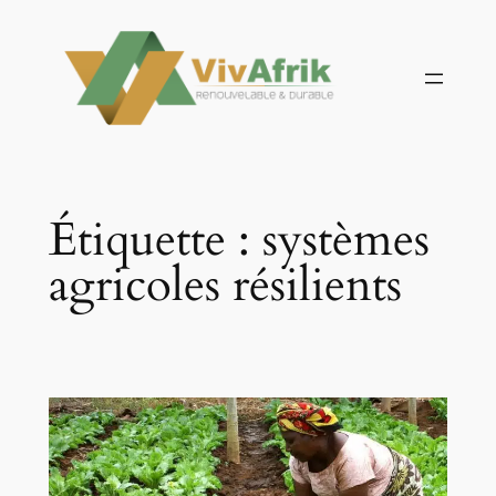
Aller
au
contenu
Étiquette :
systèmes
agricoles résilients