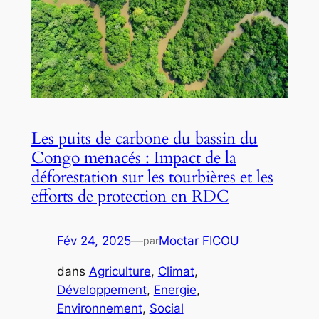
Les puits de carbone du bassin du
Congo menacés : Impact de la
déforestation sur les tourbières et les
efforts de protection en RDC
Fév 24, 2025
—
Moctar FICOU
par
dans
Agriculture
, 
Climat
, 
Développement
, 
Energie
, 
Environnement
, 
Social