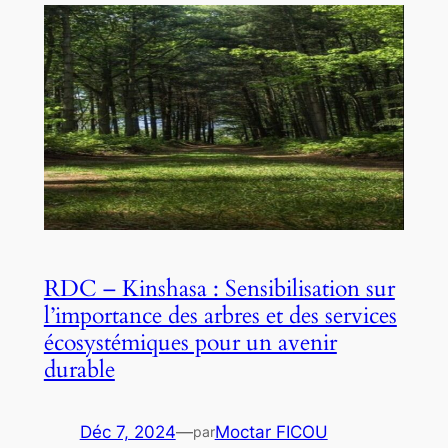
RDC – Kinshasa : Sensibilisation sur
l’importance des arbres et des services
écosystémiques pour un avenir
durable
Déc 7, 2024
—
Moctar FICOU
par