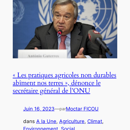
« Les pratiques agricoles non durables
abîment nos terres », dénonce le
secrétaire général de l’ONU
Juin 16, 2023
—
Moctar FICOU
par
dans
A la Une
, 
Agriculture
, 
Climat
, 
Environnement
, 
Social