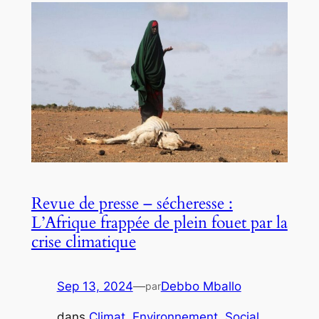
Revue de presse – sécheresse :
L’Afrique frappée de plein fouet par la
crise climatique
Sep 13, 2024
—
Debbo Mballo
par
dans
Climat
, 
Environnement
, 
Social