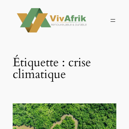
Aller
au
contenu
Étiquette :
crise
climatique