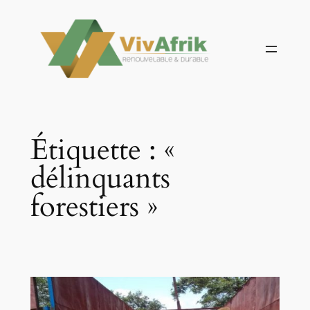
Aller
au
contenu
Étiquette :
«
délinquants
forestiers »