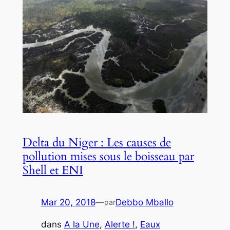
Delta du Niger : Les causes de
pollution mises sous le boisseau par
Shell et ENI
Mar 20, 2018
—
Debbo Mballo
par
dans
A la Une
, 
Alerte !
, 
Eaux