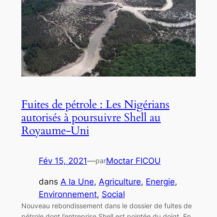
Fuites de pétrole : Les Nigérians
autorisés à poursuivre Shell au
Royaume-Uni
Fév 15, 2021
—
Moctar FICOU
par
dans
A la Une
, 
Agriculture
, 
Energie
, 
Environnement
, 
Social
Nouveau rebondissement dans le dossier de fuites de
pétrole dont l’entreprise Shell est pointée du doigt. En