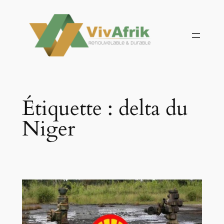
Aller
au
contenu
Étiquette :
delta du
Niger