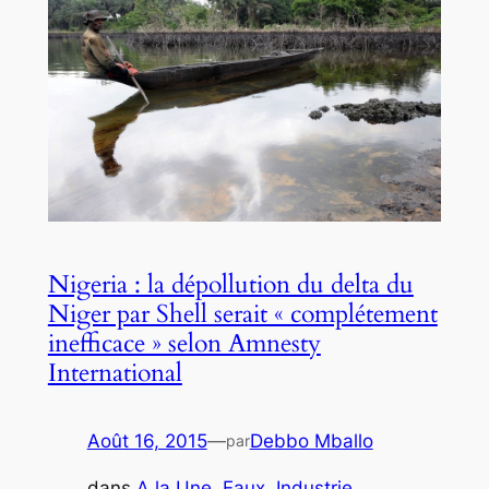
Nigeria : la dépollution du delta du
Niger par Shell serait « complétement
inefficace » selon Amnesty
International
Août 16, 2015
—
Debbo Mballo
par
dans
A la Une
, 
Eaux
, 
Industrie