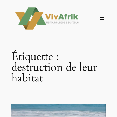
Aller
au
contenu
Étiquette :
destruction de leur
habitat