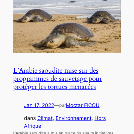
L’Arabie saoudite mise sur des
programmes de sauvetage pour
protéger les tortues menacées
Jan 17, 2022
—
Moctar FICOU
par
dans
Climat
, 
Environnement
, 
Hors
Afrique
L’Arabie saoudite a mis en place plusieurs initiatives