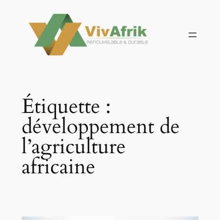
Aller
au
contenu
Étiquette :
développement de
l’agriculture
africaine