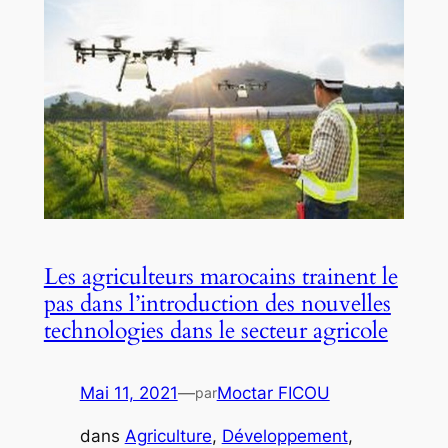
Les agriculteurs marocains trainent le
pas dans l’introduction des nouvelles
technologies dans le secteur agricole
Mai 11, 2021
—
Moctar FICOU
par
dans
Agriculture
, 
Développement
, 