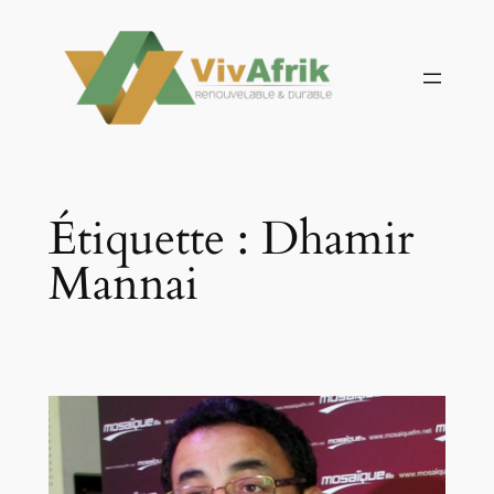
Aller
au
contenu
Étiquette :
Dhamir
Mannai